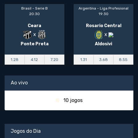
Brasil - Serie B
Argentina - Liga Profesional
20:30
19:30
Ceara
Rosario Central
x
x
Ponte Preta
Aldosivi
1.28
4.12
7.20
1.31
3.68
8.55
Ao vivo
10 jogos
Jogos do Dia