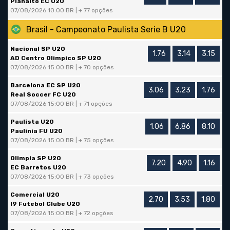
Planalto EC U20
07/08/2026 10:00 BR | + 77 opções
Brasil - Campeonato Paulista Serie B U20
Nacional SP U20
1.76
3.14
3.15
AD Centro Olimpico SP U20
07/08/2026 15:00 BR | + 70 opções
Barcelona EC SP U20
3.06
3.23
1.76
Real Soccer FC U20
07/08/2026 15:00 BR | + 71 opções
Paulista U20
1.06
6.86
8.10
Paulinia FU U20
07/08/2026 15:00 BR | + 75 opções
Olimpia SP U20
7.20
4.90
1.16
EC Barretos U20
07/08/2026 15:00 BR | + 73 opções
Comercial U20
2.70
3.53
1.80
I9 Futebol Clube U20
07/08/2026 15:00 BR | + 72 opções