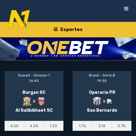
Esportes
Kuwait - Division 1
Brasil - Serie B
14:45
19:30
Burgan SC
Operario PR
x
x
Al Salibikhaet SC
Sao Bernardo
4.50
4.24
1.33
1.76
3.14
3.78